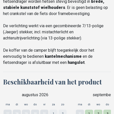
fietsendrager worden fietsen stevig bevestigd in
brede,
stabiele kunststof wielhouders
. Er is geen belasting op
het crankstel van de fiets door framebevestiging.
De verlichting werkt via een gecombineerde 7/13-polige
(Jaeger) stekker, incl. mistachterlicht en
achteruitrijverlichting (via 13-polige stekker).
De koffer van de camper blijft toegankelijk door het
eenvoudig te bedienen
kantelmechanisme
en de
fietsendrager is afsluitbaar met een
hangslot
.
Beschikbaarheid van het product
augustus 2026
september 
ma
di
wo
do
vr
za
zo
ma
di
wo
do
27
28
29
30
31
1
2
31
1
2
3