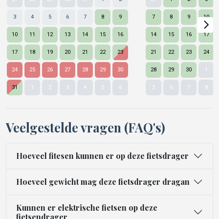
3
4
5
6
7
8
9
7
8
9
10
10
11
12
13
14
15
16
14
15
16
17
17
18
19
20
21
22
23
21
22
23
24
24
25
26
27
28
29
30
28
29
30
1
Nex
31
1
2
3
4
5
6
5
6
7
8
Veelgestelde vragen (FAQ's)
Hoeveel fitesen kunnen er op deze fietsdrager
Hoeveel gewicht mag deze fietsdrager dragan
Kunnen er elektrische fietsen op deze
fietsendrager