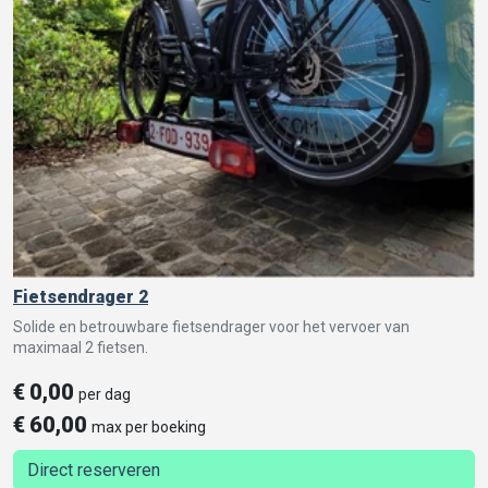
Fietsendrager 2
Solide en betrouwbare fietsendrager voor het vervoer van
maximaal 2 fietsen.
€
0,00
per dag
€
60,00
max per boeking
Direct reserveren