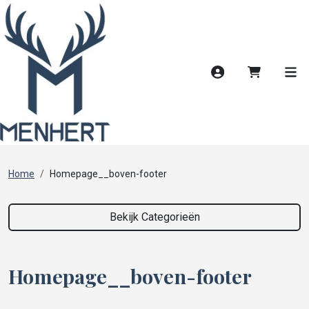
Account
Winkelwag
Men
Home
Homepage__boven-footer
Bekijk Categorieën
Homepage__boven-footer