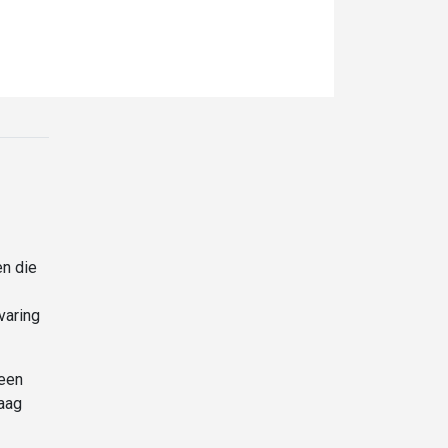
en die
varing
 een
daag