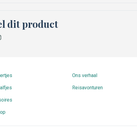
l dit product
ok
stagram
ertjes
Ons verhaal
alfjes
Reisavonturen
oires
op