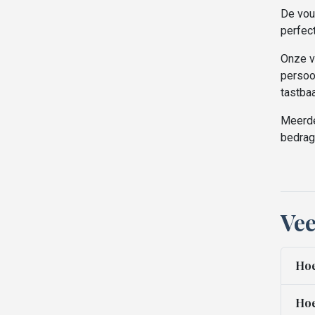
De vouc
perfect
Onze v
persoo
tastba
Meerde
bedrag
Vee
Hoe
Hoe