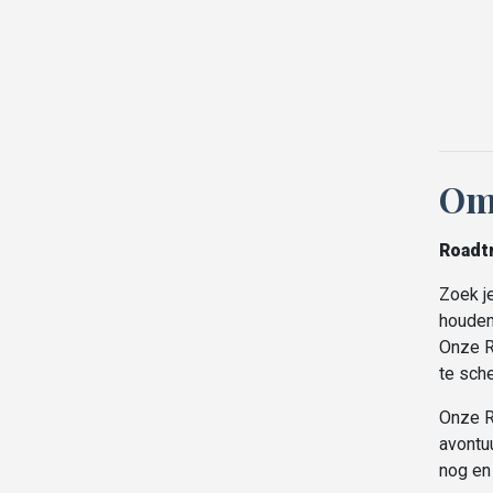
Om
Roadt
Zoek je
houden 
Onze R
te sch
Onze R
avontu
nog en