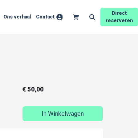
Direct
Ons verhaal
Contact
Account
Winkelwagen
Zoekveld openen
reserveren
€
50,00
In Winkelwagen