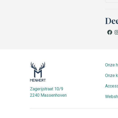
Dee
facebo
in
Onze h
Onze k
Access
Zagerijstraat 10/9
2240
Massenhoven
Websh