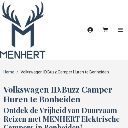
Account
Winkelwag
Men
Home
Volkswagen ID.Buzz Camper Huren te Bonheiden
Volkswagen ID.Buzz Camper
Huren te Bonheiden
Ontdek de Vrijheid van Duurzaam
Reizen met MENHERT Elektrische
Campers in Bonheiden!