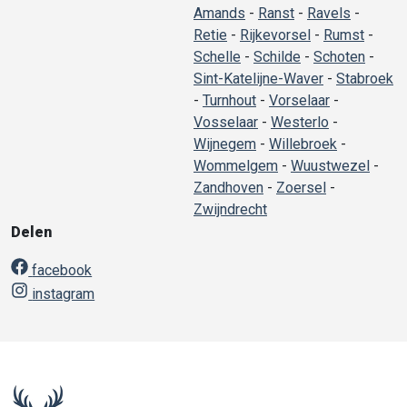
Amands
-
Ranst
-
Ravels
-
Retie
-
Rijkevorsel
-
Rumst
-
Schelle
-
Schilde
-
Schoten
-
Sint-Katelijne-Waver
-
Stabroek
-
Turnhout
-
Vorselaar
-
Vosselaar
-
Westerlo
-
Wijnegem
-
Willebroek
-
Wommelgem
-
Wuustwezel
-
Zandhoven
-
Zoersel
-
Zwijndrecht
Delen
facebook
instagram