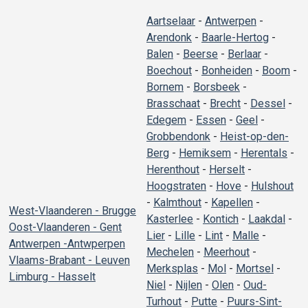
Aartselaar
-
Antwerpen
-
Arendonk
-
Baarle-Hertog
-
Balen
-
Beerse
-
Berlaar
-
Boechout
-
Bonheiden
-
Boom
-
Bornem
-
Borsbeek
-
Brasschaat
-
Brecht
-
Dessel
-
Edegem
-
Essen
-
Geel
-
Grobbendonk
-
Heist-op-den-
Berg
-
Hemiksem
-
Herentals
-
Herenthout
-
Herselt
-
Hoogstraten
-
Hove
-
Hulshout
-
Kalmthout
-
Kapellen
-
West-Vlaanderen - Brugge
Kasterlee
-
Kontich
-
Laakdal
-
Oost-Vlaanderen - Gent
Lier
-
Lille
-
Lint
-
Malle
-
Antwerpen -Antwperpen
Mechelen
-
Meerhout
-
Vlaams-Brabant - Leuven
Merksplas
-
Mol
-
Mortsel
-
Limburg - Hasselt
Niel
-
Nijlen
-
Olen
-
Oud-
Turhout
-
Putte
-
Puurs-Sint-