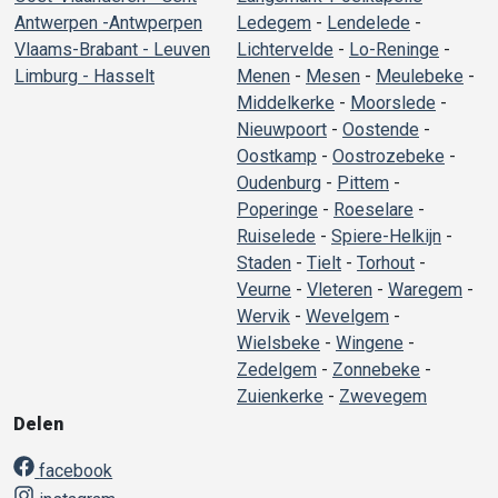
Antwerpen -Antwperpen
Ledegem
-
Lendelede
-
Vlaams-Brabant - Leuven
Lichtervelde
-
Lo-Reninge
-
Limburg - Hasselt
Menen
-
Mesen
-
Meulebeke
-
Middelkerke
-
Moorslede
-
Nieuwpoort
-
Oostende
-
Oostkamp
-
Oostrozebeke
-
Oudenburg
-
Pittem
-
Poperinge
-
Roeselare
-
Ruiselede
-
Spiere-Helkijn
-
Staden
-
Tielt
-
Torhout
-
Veurne
-
Vleteren
-
Waregem
-
Wervik
-
Wevelgem
-
Wielsbeke
-
Wingene
-
Zedelgem
-
Zonnebeke
-
Zuienkerke
-
Zwevegem
Delen
facebook