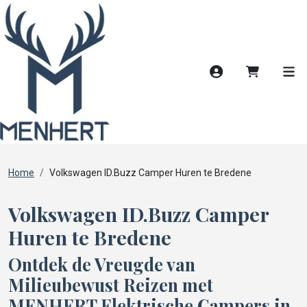
Account
Winkelwag
Men
Home
Volkswagen ID.Buzz Camper Huren te Bredene
Volkswagen ID.Buzz Camper
Huren te Bredene
Ontdek de Vreugde van
Milieubewust Reizen met
MENHERT Elektrische Campers in