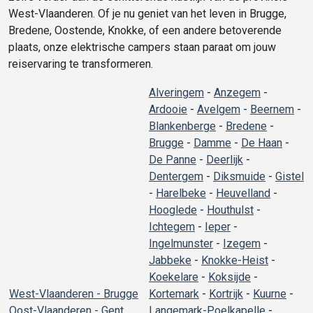
West-Vlaanderen. Of je nu geniet van het leven in Brugge,
Bredene, Oostende, Knokke, of een andere betoverende
plaats, onze elektrische campers staan paraat om jouw
reiservaring te transformeren.
Alveringem
-
Anzegem
-
Ardooie
-
Avelgem
-
Beernem
-
Blankenberge
-
Bredene
-
Brugge
-
Damme
-
De Haan
-
De Panne
-
Deerlijk
-
Dentergem
-
Diksmuide
-
Gistel
-
Harelbeke
-
Heuvelland
-
Hooglede
-
Houthulst
-
Ichtegem
-
Ieper
-
Ingelmunster
-
Izegem
-
Jabbeke
-
Knokke-Heist
-
Koekelare
-
Koksijde
-
West-Vlaanderen - Brugge
Kortemark
-
Kortrijk
-
Kuurne
-
Oost-Vlaanderen - Gent
Langemark-Poelkapelle
-