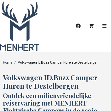
Account
Winkelwag
Men
Home
Volkswagen ID.Buzz Camper Huren te Destelbergen
Volkswagen ID.Buzz Camper
Huren te Destelbergen
Ontdek een milieuvriendelijke
reiservaring met MENHERT
Elektrische Campers in de regio