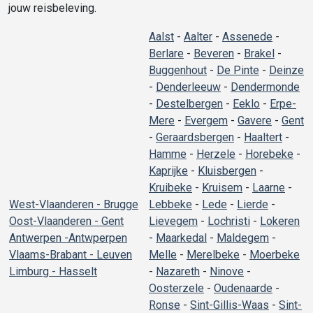
jouw reisbeleving.
Aalst
-
Aalter
-
Assenede
-
Berlare
-
Beveren
-
Brakel
-
Buggenhout
-
De Pinte
-
Deinze
-
Denderleeuw
-
Dendermonde
-
Destelbergen
-
Eeklo
-
Erpe-
Mere
-
Evergem
-
Gavere
-
Gent
-
Geraardsbergen
-
Haaltert
-
Hamme
-
Herzele
-
Horebeke
-
Kaprijke
-
Kluisbergen
-
Kruibeke
-
Kruisem
-
Laarne
-
West-Vlaanderen - Brugge
Lebbeke
-
Lede
-
Lierde
-
Oost-Vlaanderen - Gent
Lievegem
-
Lochristi
-
Lokeren
Antwerpen -Antwperpen
-
Maarkedal
-
Maldegem
-
Vlaams-Brabant - Leuven
Melle
-
Merelbeke
-
Moerbeke
Limburg - Hasselt
-
Nazareth
-
Ninove
-
Oosterzele
-
Oudenaarde
-
Ronse
-
Sint-Gillis-Waas
-
Sint-