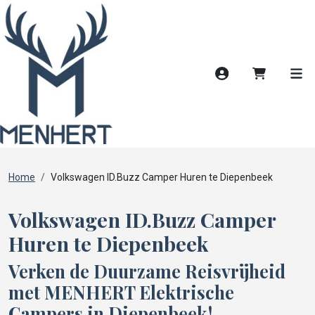
Account
Winkelwag
Men
Home
Volkswagen ID.Buzz Camper Huren te Diepenbeek
Volkswagen ID.Buzz Camper
Huren te Diepenbeek
Verken de Duurzame Reisvrijheid
met MENHERT Elektrische
Campers in Diepenbeek!