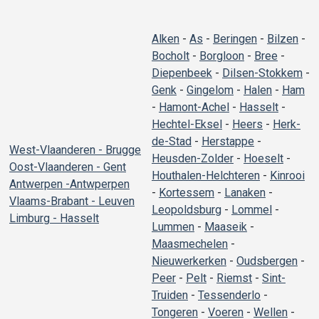
Alken
-
As
-
Beringen
-
Bilzen
-
Bocholt
-
Borgloon
-
Bree
-
Diepenbeek
-
Dilsen-Stokkem
-
Genk
-
Gingelom
-
Halen
-
Ham
-
Hamont-Achel
-
Hasselt
-
Hechtel-Eksel
-
Heers
-
Herk-
de-Stad
-
Herstappe
-
West-Vlaanderen - Brugge
Heusden-Zolder
-
Hoeselt
-
Oost-Vlaanderen - Gent
Houthalen-Helchteren
-
Kinrooi
Antwerpen -Antwperpen
-
Kortessem
-
Lanaken
-
Vlaams-Brabant - Leuven
Leopoldsburg
-
Lommel
-
Limburg - Hasselt
Lummen
-
Maaseik
-
Maasmechelen
-
Nieuwerkerken
-
Oudsbergen
-
Peer
-
Pelt
-
Riemst
-
Sint-
Truiden
-
Tessenderlo
-
Tongeren
-
Voeren
-
Wellen
-