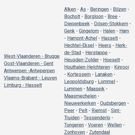
Alken
-
As
-
Beringen
-
Bilzen
-
Bocholt
-
Borgloon
-
Bree
-
Diepenbeek
-
Dilsen-Stokkem
-
Genk
-
Gingelom
-
Halen
-
Ham
-
Hamont-Achel
-
Hasselt
-
Hechtel-Eksel
-
Heers
-
Herk-
de-Stad
-
Herstappe
-
West-Vlaanderen - Brugge
Heusden-Zolder
-
Hoeselt
-
Oost-Vlaanderen - Gent
Houthalen-Helchteren
-
Kinrooi
Antwerpen -Antwperpen
-
Kortessem
-
Lanaken
-
Vlaams-Brabant - Leuven
Leopoldsburg
-
Lommel
-
Limburg - Hasselt
Lummen
-
Maaseik
-
Maasmechelen
-
Nieuwerkerken
-
Oudsbergen
-
Peer
-
Pelt
-
Riemst
-
Sint-
Truiden
-
Tessenderlo
-
Tongeren
-
Voeren
-
Wellen
-
Zonhoven
-
Zutendaal