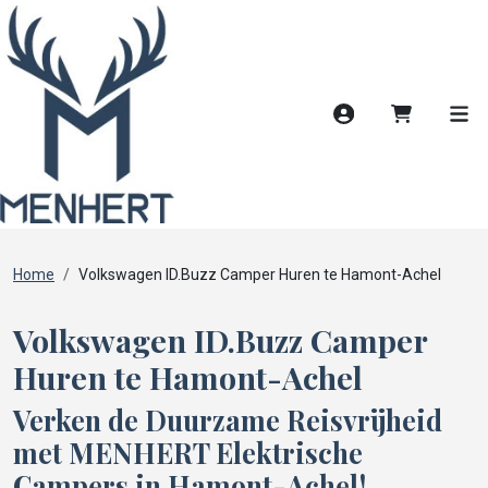
Account
Winkelwag
Men
Home
Volkswagen ID.Buzz Camper Huren te Hamont-Achel
Volkswagen ID.Buzz Camper
Huren te Hamont-Achel
Verken de Duurzame Reisvrijheid
met MENHERT Elektrische
Campers in Hamont-Achel!