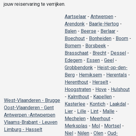
jouw reiservaring te verrijken.
Aartselaar
-
Antwerpen
-
Arendonk
-
Baarle-Hertog
-
Balen
-
Beerse
-
Berlaar
-
Boechout
-
Bonheiden
-
Boom
-
Bornem
-
Borsbeek
-
Brasschaat
-
Brecht
-
Dessel
-
Edegem
-
Essen
-
Geel
-
Grobbendonk
-
Heist-op-den-
Berg
-
Hemiksem
-
Herentals
-
Herenthout
-
Herselt
-
Hoogstraten
-
Hove
-
Hulshout
-
Kalmthout
-
Kapellen
-
West-Vlaanderen - Brugge
Kasterlee
-
Kontich
-
Laakdal
-
Oost-Vlaanderen - Gent
Lier
-
Lille
-
Lint
-
Malle
-
Antwerpen -Antwperpen
Mechelen
-
Meerhout
-
Vlaams-Brabant - Leuven
Merksplas
-
Mol
-
Mortsel
-
Limburg - Hasselt
Niel
-
Nijlen
-
Olen
-
Oud-