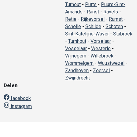
Turhout
-
Putte
-
Puurs-Sint-
Amands
-
Ranst
-
Ravels
-
Retie
-
Rijkevorsel
-
Rumst
-
Schelle
-
Schilde
-
Schoten
-
Sint-Katelijne-Waver
-
Stabroek
-
Turnhout
-
Vorselaar
-
Vosselaar
-
Westerlo
-
Wijnegem
-
Willebroek
-
Wommelgem
-
Wuustwezel
-
Zandhoven
-
Zoersel
-
Zwijndrecht
Delen
facebook
instagram