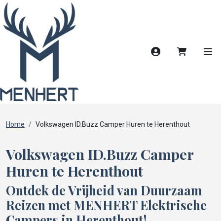
Account
Winkelwag
Men
Home
Volkswagen ID.Buzz Camper Huren te Herenthout
Volkswagen ID.Buzz Camper
Huren te Herenthout
Ontdek de Vrijheid van Duurzaam
Reizen met MENHERT Elektrische
Campers in Herenthout!