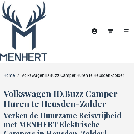
Account
Winkelwag
Men
Home
Volkswagen ID.Buzz Camper Huren te Heusden-Zolder
Volkswagen ID.Buzz Camper
Huren te Heusden-Zolder
Verken de Duurzame Reisvrijheid
met MENHERT Elektrische
Campers in Heusden-Zolder!