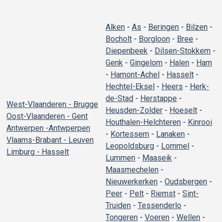
Alken
-
As
-
Beringen
-
Bilzen
-
Bocholt
-
Borgloon
-
Bree
-
Diepenbeek
-
Dilsen-Stokkem
-
Genk
-
Gingelom
-
Halen
-
Ham
-
Hamont-Achel
-
Hasselt
-
Hechtel-Eksel
-
Heers
-
Herk-
de-Stad
-
Herstappe
-
West-Vlaanderen - Brugge
Heusden-Zolder
-
Hoeselt
-
Oost-Vlaanderen - Gent
Houthalen-Helchteren
-
Kinrooi
Antwerpen -Antwperpen
-
Kortessem
-
Lanaken
-
Vlaams-Brabant - Leuven
Leopoldsburg
-
Lommel
-
Limburg - Hasselt
Lummen
-
Maaseik
-
Maasmechelen
-
Nieuwerkerken
-
Oudsbergen
-
Peer
-
Pelt
-
Riemst
-
Sint-
Truiden
-
Tessenderlo
-
Tongeren
-
Voeren
-
Wellen
-