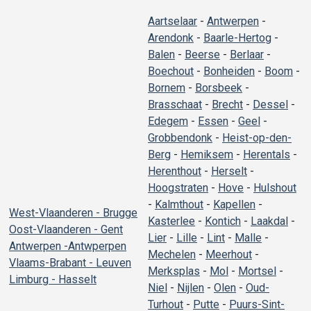
Aartselaar
-
Antwerpen
-
Arendonk
-
Baarle-Hertog
-
Balen
-
Beerse
-
Berlaar
-
Boechout
-
Bonheiden
-
Boom
-
Bornem
-
Borsbeek
-
Brasschaat
-
Brecht
-
Dessel
-
Edegem
-
Essen
-
Geel
-
Grobbendonk
-
Heist-op-den-
Berg
-
Hemiksem
-
Herentals
-
Herenthout
-
Herselt
-
Hoogstraten
-
Hove
-
Hulshout
-
Kalmthout
-
Kapellen
-
West-Vlaanderen - Brugge
Kasterlee
-
Kontich
-
Laakdal
-
Oost-Vlaanderen - Gent
Lier
-
Lille
-
Lint
-
Malle
-
Antwerpen -Antwperpen
Mechelen
-
Meerhout
-
Vlaams-Brabant - Leuven
Merksplas
-
Mol
-
Mortsel
-
Limburg - Hasselt
Niel
-
Nijlen
-
Olen
-
Oud-
Turhout
-
Putte
-
Puurs-Sint-