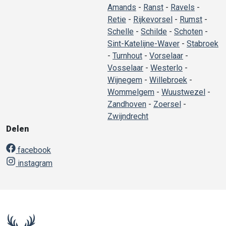
Amands
-
Ranst
-
Ravels
-
Retie
-
Rijkevorsel
-
Rumst
-
Schelle
-
Schilde
-
Schoten
-
Sint-Katelijne-Waver
-
Stabroek
-
Turnhout
-
Vorselaar
-
Vosselaar
-
Westerlo
-
Wijnegem
-
Willebroek
-
Wommelgem
-
Wuustwezel
-
Zandhoven
-
Zoersel
-
Zwijndrecht
Delen
facebook
instagram