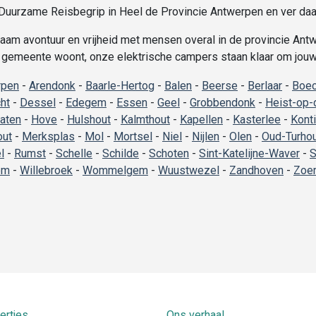
urzame Reisbegrip in Heel de Provincie Antwerpen en ver daa
am avontuur en vrijheid met mensen overal in de provincie Antwe
e gemeente woont, onze elektrische campers staan klaar om jouw r
rpen
-
Arendonk
-
Baarle-Hertog
-
Balen
-
Beerse
-
Berlaar
-
Boec
ht
-
Dessel
-
Edegem
-
Essen
-
Geel
-
Grobbendonk
-
Heist-op-
aten
-
Hove
-
Hulshout
-
Kalmthout
-
Kapellen
-
Kasterlee
-
Kont
out
-
Merksplas
-
Mol
-
Mortsel
-
Niel
-
Nijlen
-
Olen
-
Oud-Turho
l
-
Rumst
-
Schelle
-
Schilde
-
Schoten
-
Sint-Katelijne-Waver
-
S
em
-
Willebroek
-
Wommelgem
-
Wuustwezel
-
Zandhoven
-
Zoer
ertjes
Ons verhaal