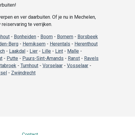
rbuiten!
rpen en ver daarbuiten. Of je nu in Mechelen,
eiservaring te verrijken.
hout
-
Bonheiden
-
Boom
-
Bornem
-
Borsbeek
den-Berg
-
Hemiksem
-
Herentals
-
Herenthout
ich
-
Laakdal
-
Lier
-
Lille
-
Lint
-
Malle
-
ut
-
Putte
-
Puurs-Sint-Amands
-
Ranst
-
Ravels
tabroek
-
Turnhout
-
Vorselaar
-
Vosselaar
-
sel
-
Zwijndrecht
Contact