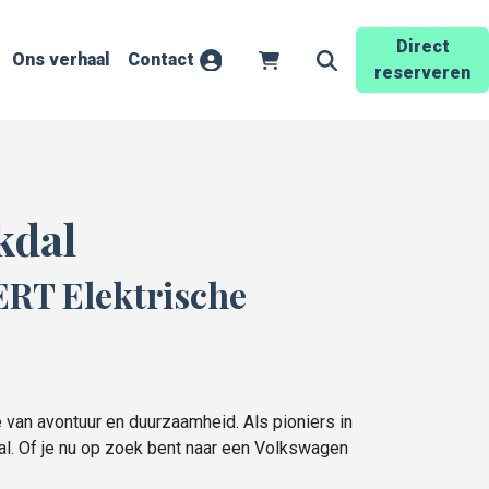
Direct
Ons verhaal
Contact
Account
Winkelwagen
Zoekveld openen
reserveren
kdal
RT Elektrische
van avontuur en duurzaamheid. Als pioniers in
dal. Of je nu op zoek bent naar een Volkswagen