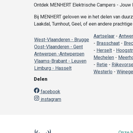
Ontdek MENHERT Elektrische Campers - Jouw Du
Bij MENHERT geloven we in het delen van duurza
Laakdal, Turnhout, Geel, of een andere prachtig
Aartselaar
-
Antwe
West-Vlaanderen - Brugge
-
Brasschaat
-
Brec
Oost-Vlaanderen - Gent
-
Herselt
-
Hoogstr
Antwerpen -Antwperpen
Mechelen
-
Meerh
Vlaams-Brabant - Leuven
-
Retie
-
Rijkevorse
Limburg - Hasselt
Westerlo
-
Wijneg
Delen
facebook
instagram
Onze h