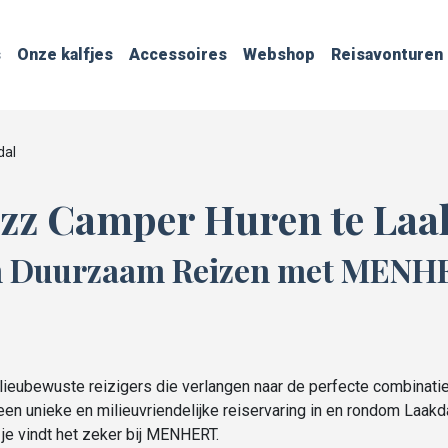
s
Onze kalfjes
Accessoires
Webshop
Reisavonturen
dal
zz Camper Huren te Laa
an Duurzaam Reizen met MENHE
ubewuste reizigers die verlangen naar de perfecte combinatie 
een unieke en milieuvriendelijke reiservaring in en rondom Laak
 je vindt het zeker bij MENHERT.