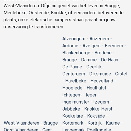
West-Vlaanderen. Of je nu geniet van het leven in Brugge,
Meulebeke, Oostende, Knokke, of een andere betoverende
plaats, onze elektrische campers staan paraat om jouw
reiservaring te transformeren.
Alveringem
-
Anzegem
-
Ardooie
-
Avelgem
-
Beernem
-
Blankenberge
-
Bredene
-
Brugge
-
Damme
-
De Haan
-
De Panne
-
Deerlijk
-
Dentergem
-
Diksmuide
-
Gistel
-
Harelbeke
-
Heuvelland
-
Hooglede
-
Houthulst
-
Ichtegem
-
Ieper
-
Ingelmunster
-
Izegem
-
Jabbeke
-
Knokke-Heist
-
Koekelare
-
Koksijde
-
West-Vlaanderen - Brugge
Kortemark
-
Kortrijk
-
Kuurne
-
Oost-Vlaanderen - Gent
Langemark-Poelkapelle
-