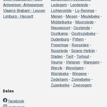
Antwerpen -Antwperpen
Ledegem
-
Lendelede
-
Vlaams-Brabant - Leuven
Lichtervelde
-
Lo-Reninge
-
Limburg - Hasselt
Menen
-
Mesen
-
Meulebeke
-
Middelkerke
-
Moorslede
-
Nieuwpoort
-
Oostende
-
Oostkamp
-
Oostrozebeke
-
Oudenburg
-
Pittem
-
Poperinge
-
Roeselare
-
Ruiselede
-
Spiere-Helkijn
-
Staden
-
Tielt
-
Torhout
-
Veurne
-
Vleteren
-
Waregem
-
Wervik
-
Wevelgem
-
Wielsbeke
-
Wingene
-
Zedelgem
-
Zonnebeke
-
Zuienkerke
-
Zwevegem
Delen
facebook