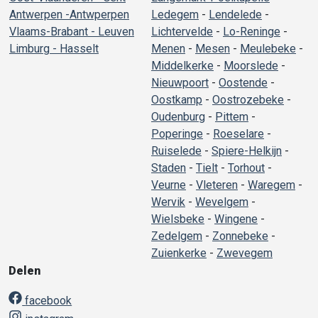
Antwerpen -Antwperpen
Ledegem
-
Lendelede
-
Vlaams-Brabant - Leuven
Lichtervelde
-
Lo-Reninge
-
Limburg - Hasselt
Menen
-
Mesen
-
Meulebeke
-
Middelkerke
-
Moorslede
-
Nieuwpoort
-
Oostende
-
Oostkamp
-
Oostrozebeke
-
Oudenburg
-
Pittem
-
Poperinge
-
Roeselare
-
Ruiselede
-
Spiere-Helkijn
-
Staden
-
Tielt
-
Torhout
-
Veurne
-
Vleteren
-
Waregem
-
Wervik
-
Wevelgem
-
Wielsbeke
-
Wingene
-
Zedelgem
-
Zonnebeke
-
Zuienkerke
-
Zwevegem
Delen
facebook