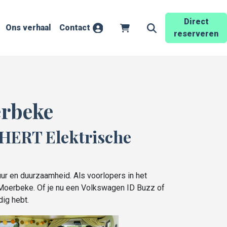
Direct
Ons verhaal
Contact
Account
Winkelwagen
Zoekveld openen
reserveren
erbeke
NHERT Elektrische
ur en duurzaamheid. Als voorlopers in het
o Moerbeke. Of je nu een Volkswagen ID Buzz of
dig hebt.