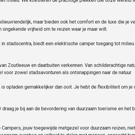
het milieu. We koesteren de prachtige plekken die onze wereld 
ilieuvriendelijk, maar bieden ook het comfort en de luxe die je v
n ongekende vrijheid om te reizen waar je maar wilt.
 in stadscentra, biedt een elektrische camper toegang tot milieu
an Zoutleeuw en daarbuiten verkennen. Van schilderachtige nat
l voor zowel stadsavonturen als ontsnappingen naar de natuur.
is opladen gemakkelijker dan ooit. Je hebt de flexibiliteit om j
 draag je bij aan de bevordering van duurzaam toerisme en het 
Campers, jouw toegewijde metgezel voor duurzaam reizen, niet 