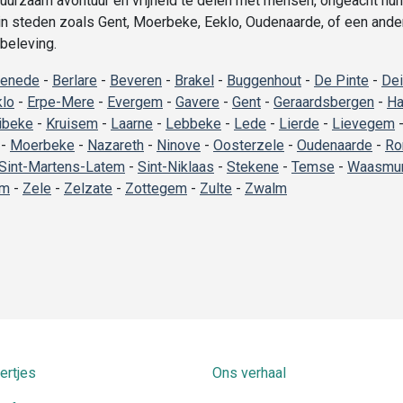
urzaam avontuur en vrijheid te delen met mensen, ongeacht hun 
 in steden zoals Gent, Moerbeke, Eeklo, Oudenaarde, of een ande
sbeleving.
enede
-
Berlare
-
Beveren
-
Brakel
-
Buggenhout
-
De Pinte
-
De
klo
-
Erpe-Mere
-
Evergem
-
Gavere
-
Gent
-
Geraardsbergen
-
Ha
ibeke
-
Kruisem
-
Laarne
-
Lebbeke
-
Lede
-
Lierde
-
Lievegem
-
Moerbeke
-
Nazareth
-
Ninove
-
Oosterzele
-
Oudenaarde
-
Ro
Sint-Martens-Latem
-
Sint-Niklaas
-
Stekene
-
Temse
-
Waasmun
em
-
Zele
-
Zelzate
-
Zottegem
-
Zulte
-
Zwalm
ertjes
Ons verhaal