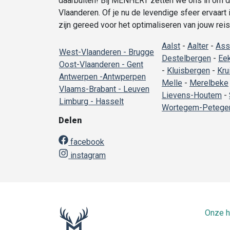
daarbuiten! Bij MENHERT zetten we ons in om du
Vlaanderen. Of je nu de levendige sfeer ervaart
zijn gereed voor het optimaliseren van jouw rei
Aalst
-
Aalter
-
Ass
West-Vlaanderen - Brugge
Destelbergen
-
Ee
Oost-Vlaanderen - Gent
-
Kluisbergen
-
Kru
Antwerpen -Antwperpen
Melle
-
Merelbeke
Vlaams-Brabant - Leuven
Lievens-Houtem
-
Limburg - Hasselt
Wortegem-Peteg
Delen
facebook
instagram
Onze h