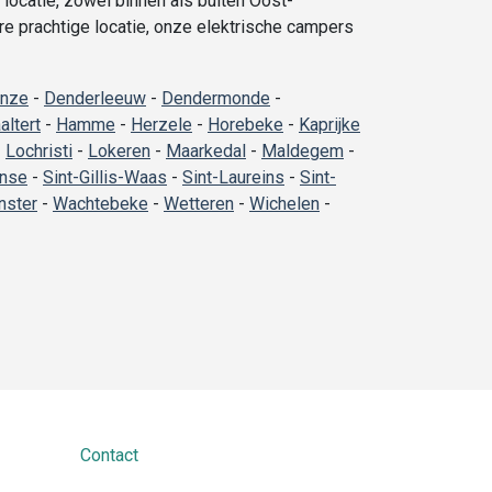
locatie, zowel binnen als buiten Oost-
re prachtige locatie, onze elektrische campers
inze
-
Denderleeuw
-
Dendermonde
-
altert
-
Hamme
-
Herzele
-
Horebeke
-
Kaprijke
-
Lochristi
-
Lokeren
-
Maarkedal
-
Maldegem
-
nse
-
Sint-Gillis-Waas
-
Sint-Laureins
-
Sint-
ster
-
Wachtebeke
-
Wetteren
-
Wichelen
-
Contact