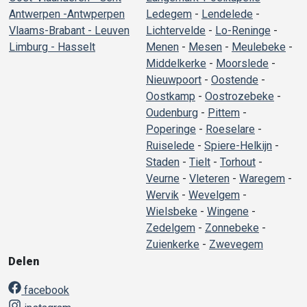
Antwerpen -Antwperpen
Ledegem
-
Lendelede
-
Vlaams-Brabant - Leuven
Lichtervelde
-
Lo-Reninge
-
Limburg - Hasselt
Menen
-
Mesen
-
Meulebeke
-
Middelkerke
-
Moorslede
-
Nieuwpoort
-
Oostende
-
Oostkamp
-
Oostrozebeke
-
Oudenburg
-
Pittem
-
Poperinge
-
Roeselare
-
Ruiselede
-
Spiere-Helkijn
-
Staden
-
Tielt
-
Torhout
-
Veurne
-
Vleteren
-
Waregem
-
Wervik
-
Wevelgem
-
Wielsbeke
-
Wingene
-
Zedelgem
-
Zonnebeke
-
Zuienkerke
-
Zwevegem
Delen
facebook