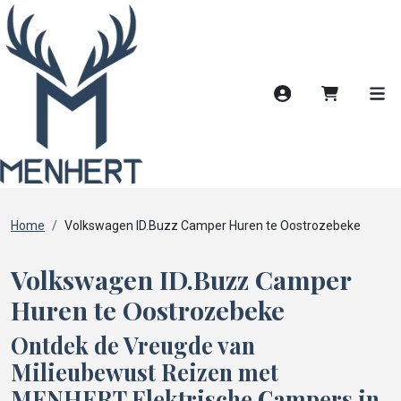
Account
Winkelwag
Men
Home
Volkswagen ID.Buzz Camper Huren te Oostrozebeke
Volkswagen ID.Buzz Camper
Huren te Oostrozebeke
Ontdek de Vreugde van
Milieubewust Reizen met
MENHERT Elektrische Campers in