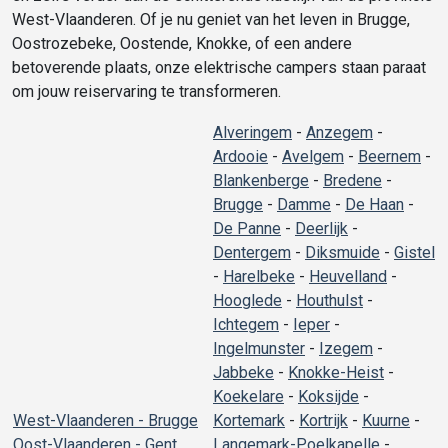
West-Vlaanderen. Of je nu geniet van het leven in Brugge,
Oostrozebeke, Oostende, Knokke, of een andere
betoverende plaats, onze elektrische campers staan paraat
om jouw reiservaring te transformeren.
Alveringem
-
Anzegem
-
Ardooie
-
Avelgem
-
Beernem
-
Blankenberge
-
Bredene
-
Brugge
-
Damme
-
De Haan
-
De Panne
-
Deerlijk
-
Dentergem
-
Diksmuide
-
Gistel
-
Harelbeke
-
Heuvelland
-
Hooglede
-
Houthulst
-
Ichtegem
-
Ieper
-
Ingelmunster
-
Izegem
-
Jabbeke
-
Knokke-Heist
-
Koekelare
-
Koksijde
-
West-Vlaanderen - Brugge
Kortemark
-
Kortrijk
-
Kuurne
-
Oost-Vlaanderen - Gent
Langemark-Poelkapelle
-