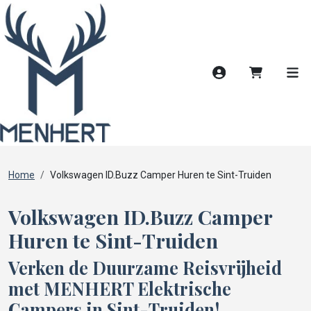
Account
Winkelwag
Men
Home
Volkswagen ID.Buzz Camper Huren te Sint-Truiden
Volkswagen ID.Buzz Camper
Huren te Sint-Truiden
Verken de Duurzame Reisvrijheid
met MENHERT Elektrische
Campers in Sint-Truiden!