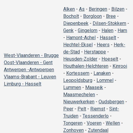
Alken
-
As
-
Beringen
-
Bilzen
-
Bocholt
-
Borgloon
-
Bree
-
Diepenbeek
-
Dilsen-Stokkem
-
Genk
-
Gingelom
-
Halen
-
Ham
-
Hamont-Achel
-
Hasselt
-
Hechtel-Eksel
-
Heers
-
Herk-
de-Stad
-
Herstappe
-
West-Vlaanderen - Brugge
Heusden-Zolder
-
Hoeselt
-
Oost-Vlaanderen - Gent
Houthalen-Helchteren
-
Kinrooi
Antwerpen -Antwperpen
-
Kortessem
-
Lanaken
-
Vlaams-Brabant - Leuven
Leopoldsburg
-
Lommel
-
Limburg - Hasselt
Lummen
-
Maaseik
-
Maasmechelen
-
Nieuwerkerken
-
Oudsbergen
-
Peer
-
Pelt
-
Riemst
-
Sint-
Truiden
-
Tessenderlo
-
Tongeren
-
Voeren
-
Wellen
-
Zonhoven
-
Zutendaal