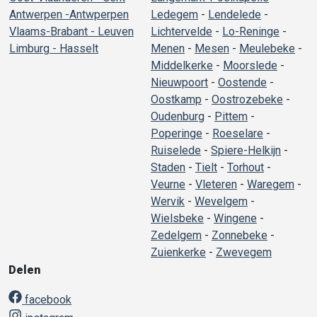
Antwerpen -Antwperpen
Ledegem
-
Lendelede
-
Vlaams-Brabant - Leuven
Lichtervelde
-
Lo-Reninge
-
Limburg - Hasselt
Menen
-
Mesen
-
Meulebeke
-
Middelkerke
-
Moorslede
-
Nieuwpoort
-
Oostende
-
Oostkamp
-
Oostrozebeke
-
Oudenburg
-
Pittem
-
Poperinge
-
Roeselare
-
Ruiselede
-
Spiere-Helkijn
-
Staden
-
Tielt
-
Torhout
-
Veurne
-
Vleteren
-
Waregem
-
Wervik
-
Wevelgem
-
Wielsbeke
-
Wingene
-
Zedelgem
-
Zonnebeke
-
Zuienkerke
-
Zwevegem
Delen
facebook