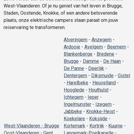
West-Vlaanderen. Of je nu geniet van het leven in Brugge,
Staden, Oostende, Knokke, of een andere betoverende
plaats, onze elektrische campers staan paraat om jouw
reiservaring te transformeren.
Alveringem
-
Anzegem
-
Ardooie
-
Avelgem
-
Beernem
-
Blankenberge
-
Bredene
-
Brugge
-
Damme
-
De Haan
-
De Panne
-
Deerlijk
-
Dentergem
-
Diksmuide
-
Gistel
-
Harelbeke
-
Heuvelland
-
Hooglede
-
Houthulst
-
Ichtegem
-
Ieper
-
Ingelmunster
-
Izegem
-
Jabbeke
-
Knokke-Heist
-
Koekelare
-
Koksijde
-
West-Vlaanderen - Brugge
Kortemark
-
Kortrijk
-
Kuurne
-
Oost-Vlaanderen - Gent
Langemark-Poelkapelle
-