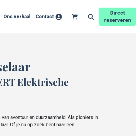
Direct
Ons verhaal
Contact
Account
Winkelwagen
Zoekveld openen
reserveren
selaar
RT Elektrische
van avontuur en duurzaamheid. Als pioniers in
laar. Of je nu op zoek bent naar een