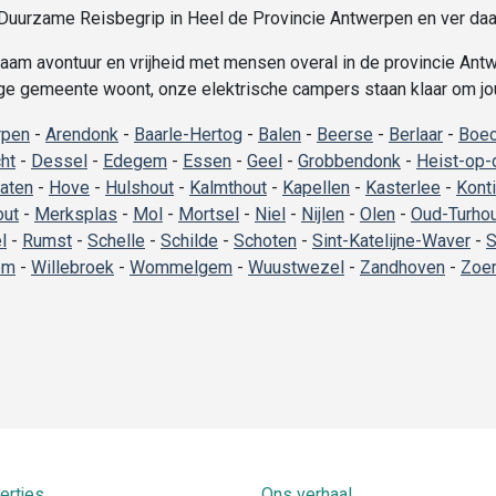
urzame Reisbegrip in Heel de Provincie Antwerpen en ver daa
am avontuur en vrijheid met mensen overal in de provincie Antwe
ige gemeente woont, onze elektrische campers staan klaar om jouw
rpen
-
Arendonk
-
Baarle-Hertog
-
Balen
-
Beerse
-
Berlaar
-
Boec
ht
-
Dessel
-
Edegem
-
Essen
-
Geel
-
Grobbendonk
-
Heist-op-
aten
-
Hove
-
Hulshout
-
Kalmthout
-
Kapellen
-
Kasterlee
-
Kont
out
-
Merksplas
-
Mol
-
Mortsel
-
Niel
-
Nijlen
-
Olen
-
Oud-Turho
l
-
Rumst
-
Schelle
-
Schilde
-
Schoten
-
Sint-Katelijne-Waver
-
S
em
-
Willebroek
-
Wommelgem
-
Wuustwezel
-
Zandhoven
-
Zoer
ertjes
Ons verhaal