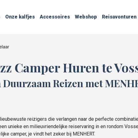
s
Onze kalfjes
Accessoires
Webshop
Reisavonturen
elaar
zz Camper Huren te Vos
an Duurzaam Reizen met MENHE
ubewuste reizigers die verlangen naar de perfecte combinatie 
een unieke en milieuvriendelijke reiservaring in en rondom Vosse
ijke camper, je vindt het zeker bij MENHERT.