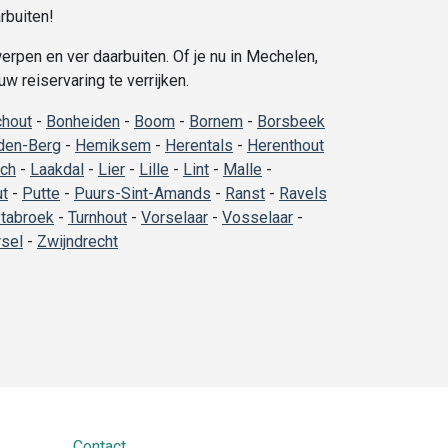
rbuiten!
rpen en ver daarbuiten. Of je nu in Mechelen,
 reiservaring te verrijken.
hout
-
Bonheiden
-
Boom
-
Bornem
-
Borsbeek
den-Berg
-
Hemiksem
-
Herentals
-
Herenthout
ich
-
Laakdal
-
Lier
-
Lille
-
Lint
-
Malle
-
ut
-
Putte
-
Puurs-Sint-Amands
-
Ranst
-
Ravels
tabroek
-
Turnhout
-
Vorselaar
-
Vosselaar
-
sel
-
Zwijndrecht
Contact