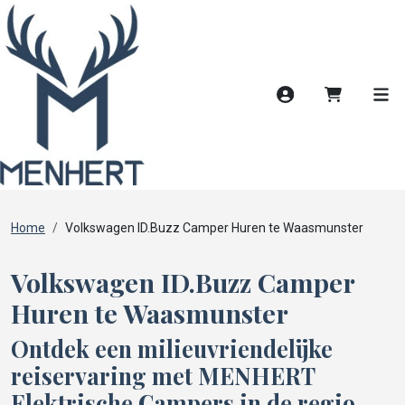
Account
Winkelwag
Men
Home
Volkswagen ID.Buzz Camper Huren te Waasmunster
Volkswagen ID.Buzz Camper
Huren te Waasmunster
Ontdek een milieuvriendelijke
reiservaring met MENHERT
Elektrische Campers in de regio