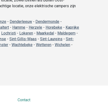
locatie, zowel binnen als buiten Oost-
achtige locatie, onze elektrische campers zijn
inze
-
Denderleeuw
-
Dendermonde
-
altert
-
Hamme
-
Herzele
-
Horebeke
-
Kaprijke
-
Lochristi
-
Lokeren
-
Maarkedal
-
Maldegem
-
nse
-
Sint-Gillis-Waas
-
Sint-Laureins
-
Sint-
ster
-
Wachtebeke
-
Wetteren
-
Wichelen
-
Contact