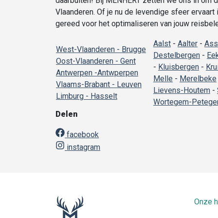
daarbuiten! Bij MENHERT zetten we ons in om du
Vlaanderen. Of je nu de levendige sfeer ervaart 
gereed voor het optimaliseren van jouw reisbele
Aalst
-
Aalter
-
Ass
West-Vlaanderen - Brugge
Destelbergen
-
Ee
Oost-Vlaanderen - Gent
-
Kluisbergen
-
Kru
Antwerpen -Antwperpen
Melle
-
Merelbeke
Vlaams-Brabant - Leuven
Lievens-Houtem
-
Limburg - Hasselt
Wortegem-Peteg
Delen
facebook
instagram
Onze h