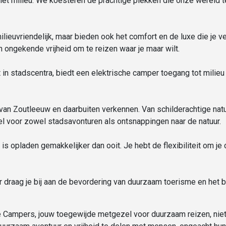
het milieu. We koesteren de prachtige plekken die onze wereld 
ilieuvriendelijk, maar bieden ook het comfort en de luxe die je v
n ongekende vrijheid om te reizen waar je maar wilt.
 in stadscentra, biedt een elektrische camper toegang tot milieu
an Zoutleeuw en daarbuiten verkennen. Van schilderachtige nat
l voor zowel stadsavonturen als ontsnappingen naar de natuur.
is opladen gemakkelijker dan ooit. Je hebt de flexibiliteit om j
 draag je bij aan de bevordering van duurzaam toerisme en het 
ampers, jouw toegewijde metgezel voor duurzaam reizen, niet be