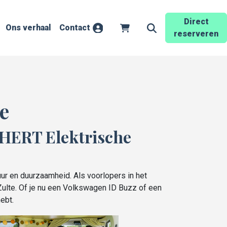
Direct
Ons verhaal
Contact
Account
Winkelwagen
Zoekveld openen
reserveren
e
NHERT Elektrische
ur en duurzaamheid. Als voorlopers in het
 Zulte. Of je nu een Volkswagen ID Buzz of een
ebt.