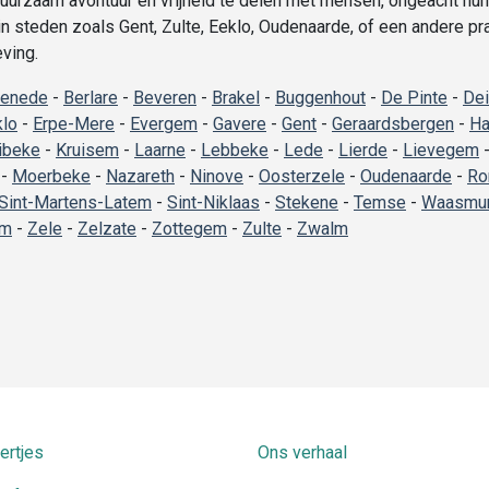
urzaam avontuur en vrijheid te delen met mensen, ongeacht hun 
in steden zoals Gent, Zulte, Eeklo, Oudenaarde, of een andere pr
ving.
enede
-
Berlare
-
Beveren
-
Brakel
-
Buggenhout
-
De Pinte
-
De
klo
-
Erpe-Mere
-
Evergem
-
Gavere
-
Gent
-
Geraardsbergen
-
Ha
ibeke
-
Kruisem
-
Laarne
-
Lebbeke
-
Lede
-
Lierde
-
Lievegem
-
Moerbeke
-
Nazareth
-
Ninove
-
Oosterzele
-
Oudenaarde
-
Ro
Sint-Martens-Latem
-
Sint-Niklaas
-
Stekene
-
Temse
-
Waasmun
em
-
Zele
-
Zelzate
-
Zottegem
-
Zulte
-
Zwalm
ertjes
Ons verhaal