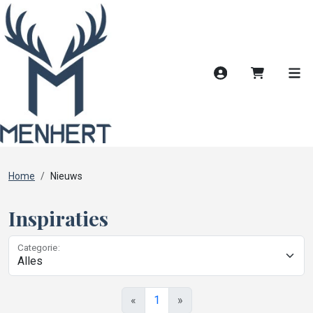
Account
Winkelwag
Men
Home
Nieuws
Inspiraties
Categorie:
«
1
»