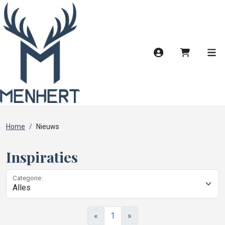
Account
Winkelwag
Men
Home
Nieuws
Inspiraties
Categorie:
«
1
»