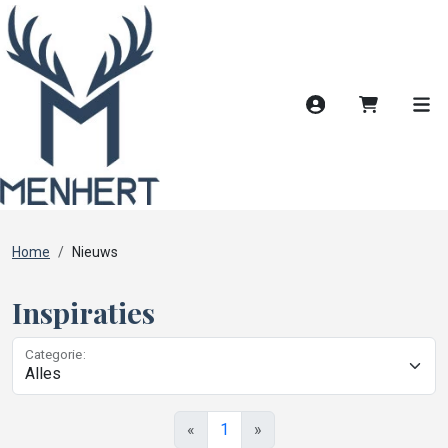
Account
Winkelwag
Men
Home
Nieuws
Inspiraties
Categorie:
«
1
»