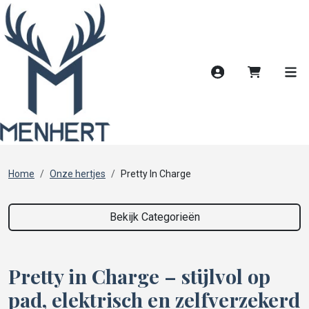
Account
Winkelwag
Men
Home
Onze hertjes
Pretty In Charge
Bekijk Categorieën
Pretty in Charge – stijlvol op
pad, elektrisch en zelfverzekerd