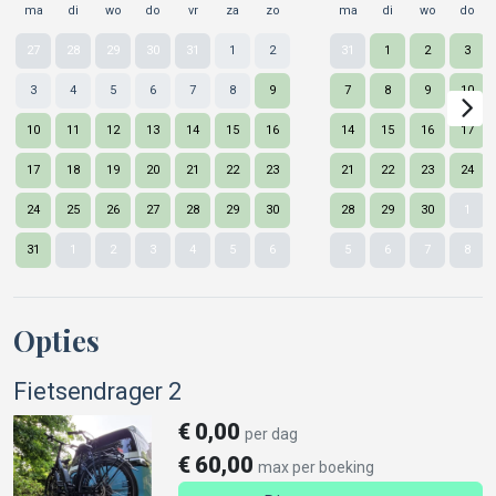
ma
di
wo
do
vr
za
zo
ma
di
wo
do
27
28
29
30
31
1
2
31
1
2
3
3
4
5
6
7
8
9
7
8
9
10
10
11
12
13
14
15
16
14
15
16
17
17
18
19
20
21
22
23
21
22
23
24
24
25
26
27
28
29
30
28
29
30
1
Nex
31
1
2
3
4
5
6
5
6
7
8
Opties
Fietsendrager 2
€
0,00
per dag
€
60,00
max per boeking