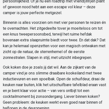
persoonlijkheid. Of je nu een roadtrip met vriend(inn)en plant
of gewoon nood hebt aan een escape vol kleur – deze
camper is jouw perfecte metgezel.
Binnenin is alles voorzien om met vier personen te reizen én
te overnachten. Het zitgedeelte tover je moeiteloos om tot
een knus tweepersoonsbed, terwijl het ruime hefdak
bovenaan extra slaapruimte biedt voor twee. En dat dak? Dat
kan je helemaal openzetten voor een magisch ontwaken met
zicht op de natuur, de sterrenhemel of de eerste
zonnestralen. Slapen in stijl, met uitzicht inbegrepen.
Ook koken doe je zoals jij dat wil. Aan de zijkant van de
camper vind je ons slimme draaibare kookeiland met twee
inductievuren en een spoelbak. Open de schuifdeur, draai de
keuken naar buiten, klik het uitschuifbare tafelblad eraan vast
en je bent klaar voor actie – van vers ontbijt tot een
cocktailmoment bij zonsondergang. Liever binnen koken?
Geen probleem: de keuken werkt even goed naar binnen of
halfopen in de deuropening.