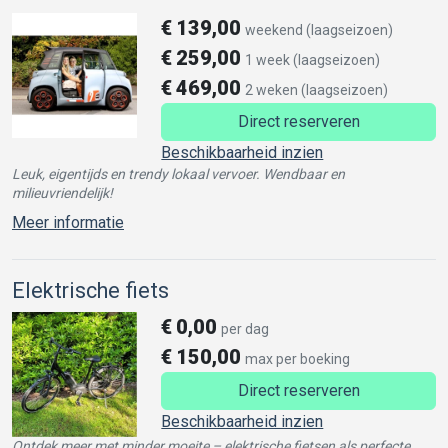
€
139,00
weekend (laagseizoen)
€
259,00
1 week (laagseizoen)
€
469,00
2 weken (laagseizoen)
Direct reserveren
Beschikbaarheid inzien
Leuk, eigentijds en trendy lokaal vervoer. Wendbaar en
milieuvriendelijk!
Meer informatie
Elektrische fiets
€
0,00
per dag
€
150,00
max per boeking
Direct reserveren
Beschikbaarheid inzien
Ontdek meer met minder moeite – elektrische fietsen als perfecte